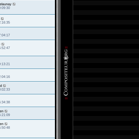
elaunay
0:09:30
2:16:35
7:04:17
e
5:52:47
9:13:21
2:04:16
d
0:02:33
6:34:38
ven
6:21:09
ven
5:50:48