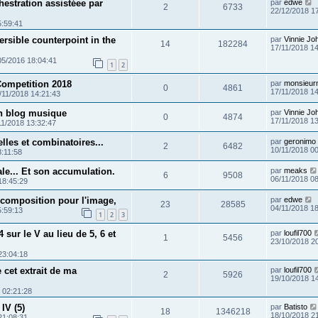
hestration assistéee par
par
edwe
2
6733
22/12/2018 1
5:59:41
ersible counterpoint in the
par
Vinnie Jo
14
182284
17/11/2018 1
05/2016 18:04:41
1
2
ompetition 2018
par
monsieur
0
4861
17/11/2018 1
/11/2018 14:21:43
n blog musique
par
Vinnie Jo
0
4874
17/11/2018 1
11/2018 13:32:47
lles et combinatoires...
par
geronimo
2
6482
10/11/2018 0
8:11:58
ale... Et son accumulation.
par
meaks
6
9508
06/11/2018 0
18:45:29
 composition pour l'image,
par
edwe
23
28585
04/11/2018 1
5:59:13
1
2
3
4 sur le V au lieu de 5, 6 et
par
loufil700
1
5456
23/10/2018 2
23:04:18
cet extrait de ma
par
loufil700
2
5926
19/10/2018 1
 02:21:28
 IV (5)
par
Batisto
18
1346218
18/10/2018 2
21:08:31