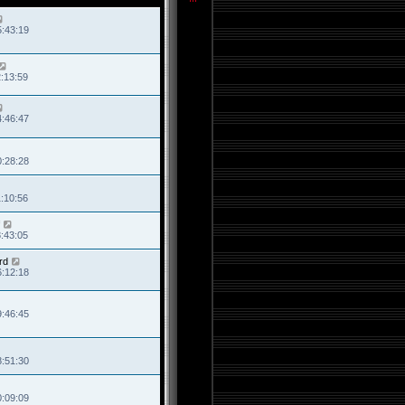
5:43:19
2:13:59
4:46:47
0:28:28
1:10:56
8:43:05
rd
6:12:18
9:46:45
8:51:30
0:09:09