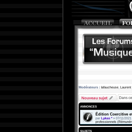
Modérateurs :
lafaucheuse
,
Laurent
Nouveau sujet
ANNONCES
Édition Coercitive 
par
Lµkas *
»
07/11/2021
professionnels (Rémunér
SUJETS