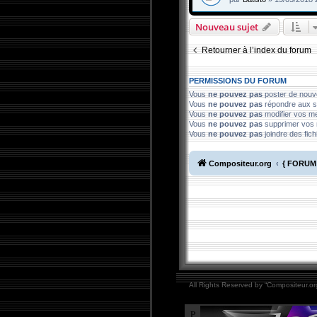
Nouveau sujet
Retourner à l’index du forum
PERMISSIONS DU FORUM
Vous
ne pouvez pas
poster de nouv
Vous
ne pouvez pas
répondre aux s
Vous
ne pouvez pas
modifier vos 
Vous
ne pouvez pas
supprimer vos
Vous
ne pouvez pas
joindre des fich
Compositeur.org
{ FORUM 
All Rights Reserved by “Compositeur.org
P