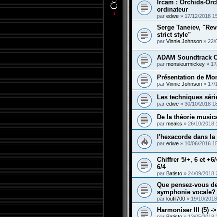
Ircam : Orchids-Orc
ordinateur
par
edwe
»
17/12/2018 1
Serge Taneiev, "Rev
strict style"
par
Vinnie Johnson
»
22/
ADAM Soundtrack C
par
monsieurmickey
»
17
Présentation de Mo
par
Vinnie Johnson
»
17/
Les techniques série
par
edwe
»
30/10/2018 1
De la théorie music
par
meaks
»
26/10/2018 
l'hexacorde dans la
par
edwe
»
10/06/2016 1
Chiffrer 5/+, 6 et +6/
6/4
par
Batisto
»
24/09/2018 
Que pensez-vous de 
symphonie vocale?
par
loufil700
»
19/10/2018
Harmoniser III (5) ->
par
Batisto
»
13/05/2018 