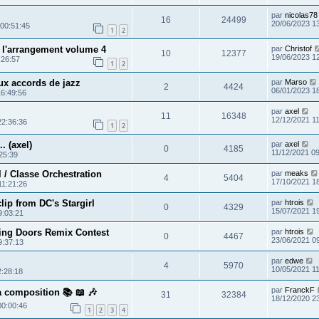
par
nicolas78
16
24499
20/06/2023 1
 00:51:45
1
2
 l'arrangement volume 4
par
Christof
10
12377
19/06/2023 1
:26:57
1
2
x accords de jazz
par
Marso
2
4424
06/01/2023 1
16:49:56
par
axel
11
16348
12/12/2021 11
22:36:36
1
2
. (axel)
par
axel
0
4185
11/12/2021 0
25:39
/ Classe Orchestration
par
meaks
4
5404
17/10/2021 1
11:21:26
lip from DC's Stargirl
par
htrois
0
4329
15/07/2021 1
9:03:21
ding Doors Remix Contest
par
htrois
0
4467
23/06/2021 0
9:37:13
par
edwe
4
5970
10/05/2021 1
2:28:18
par
FranckF
a composition 📚 📖 🎶
31
32384
18/12/2020 2
00:00:46
1
2
3
4