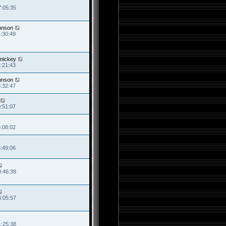
7:05:35
hnson
4:30:49
mickey
4:21:43
hnson
3:32:47
0:51:07
8:08:02
8:49:06
0:46:39
4:05:57
1:25:38