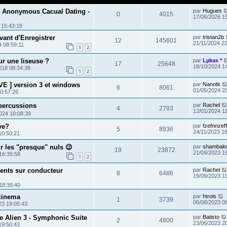
 - Anonymous Cacual Dating -
par
Hugues
0
4015
17/06/2026 1
 15:43:19
vant d'Enregistrer
par
tristan2b
12
145601
21/11/2024 2
4 08:59:11
1
2
ur une liseuse ?
par
Lµkas *
17
25648
18/10/2024 1
018 08:34:38
1
2
E ] version 3 et windows
par
Nanotk
6
8061
01/05/2024 2
0:57:26
 percussions
par
Rachel
4
2783
12/01/2024 1
024 10:08:39
ive?
par
fzefnnzeff
5
8936
24/11/2023 1
10:50:21
 les "presque" nuls 😉
par
shambalo
19
23872
21/09/2023 1
16:35:58
1
2
ents sur conducteur
par
Rachel
8
6486
19/09/2023 1
18:39:40
cinema
par
htrois
1
3739
06/08/2023 0
23 19:05:43
e Alien 3 - Symphonic Suite
par
Batisto
2
4800
23/06/2023 2
19:50:43