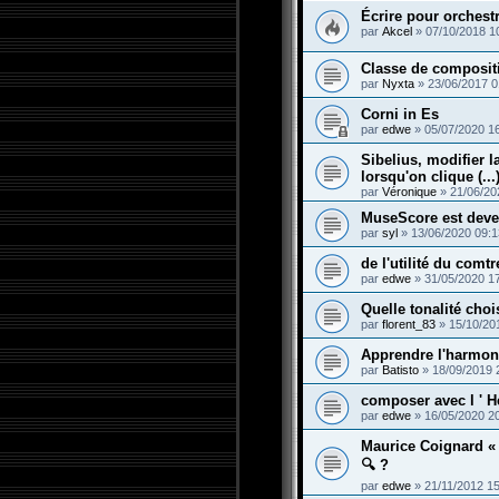
Écrire pour orchestr
par
Akcel
»
07/10/2018 1
Classe de composit
par
Nyxta
»
23/06/2017 0
Corni in Es
par
edwe
»
05/07/2020 1
Sibelius, modifier 
lorsqu'on clique (...
par
Véronique
»
21/06/20
MuseScore est deve
par
syl
»
13/06/2020 09:1
de l'utilité du comt
par
edwe
»
31/05/2020 1
Quelle tonalité choi
par
florent_83
»
15/10/20
Apprendre l'harmoni
par
Batisto
»
18/09/2019 
composer avec l ' 
par
edwe
»
16/05/2020 2
Maurice Coignard « 
🔍 ?
par
edwe
»
21/11/2012 1