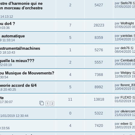
stre d'harmonie qui ne
par
Stefo78
2
5427
07/05/2020 1
n morceau d'orchestre
 14:13:12
ou do4 ?
par
Wolfnight
7
28223
07/05/2020 0
0:03:36
n automatique
par
yanislas
5
8359
12/04/2020 1
9 11:33:14
instrumental/machines
par
deb76
1
5276
08/04/2020 1
0 18:10:43
laquelle la mieux???
par
Cembalo
2
5557
26/03/2020 1
22:03:19
ou Musique de Mouvements?
par
Webjey
4
7368
11/06/2019 1
:30:54
eorie accord de 6/4
par
florent_83
5
8992
10/04/2019 0
18 20:40:25
te
par
FLEXO
11
13818
01/02/2019 1
 17:30:07
1
2
par
olivierco
0
5322
21/01/2019 1
21/01/2019 12:30:44
par
edwe
4
7420
18/01/2019 2
0:33:56