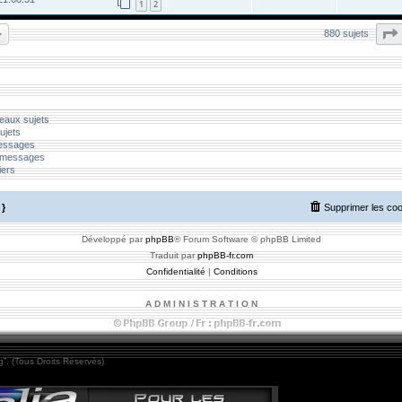
1
2
880 sujets
eaux sujets
ujets
messages
 messages
iers
}
Supprimer les co
Développé par
phpBB
® Forum Software © phpBB Limited
Traduit par
phpBB-fr.com
Confidentialité
|
Conditions
A D M I N I S T R A T I O N
”. (Tous Droits Réservés)