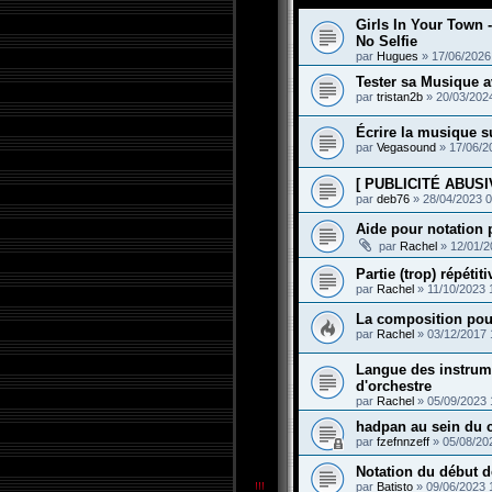
Girls In Your Town
No Selfie
par
Hugues
»
17/06/2026
Tester sa Musique a
par
tristan2b
»
20/03/202
Écrire la musique s
par
Vegasound
»
17/06/2
[ PUBLICITÉ ABUSIV
par
deb76
»
28/04/2023 0
Aide pour notation
par
Rachel
»
12/01/2
Partie (trop) répétit
par
Rachel
»
11/10/2023 
La composition pour
par
Rachel
»
03/12/2017 
Langue des instrum
d'orchestre
par
Rachel
»
05/09/2023 
hadpan au sein du 
par
fzefnnzeff
»
05/08/20
Notation du début d
par
Batisto
»
09/06/2023 