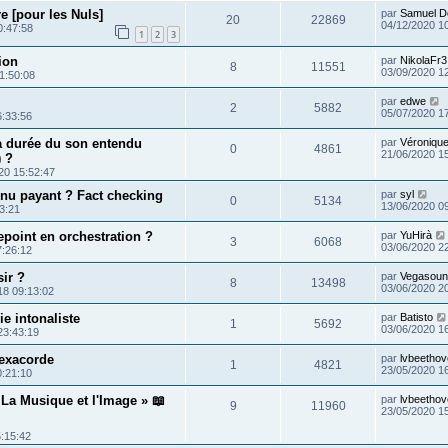
e [pour les Nuls]
par
Samuel D
20
22869
04/12/2020 1
0:47:58
1
2
3
ion
par
NikolaFr3
8
11551
03/09/2020 1
1:50:08
par
edwe
2
5882
05/07/2020 1
6:33:56
la durée du son entendu
par
Véroniqu
0
4861
21/06/2020 1
) ?
20 15:52:47
nu payant ? Fact checking
par
syl
0
5134
13/06/2020 0
3:21
repoint en orchestration ?
par
YuHirà
3
6068
03/06/2020 2
7:26:12
sir ?
par
Vegasoun
8
13498
03/06/2020 2
18 09:13:02
e intonaliste
par
Batisto
1
5692
03/06/2020 1
23:43:19
Hexacorde
par
lvbeetho
1
4821
23/05/2020 1
0:21:10
La Musique et l'Image » 📖
par
lvbeetho
9
11960
23/05/2020 1
5:15:42