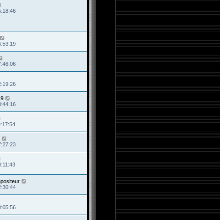
5:18:46
6:53:19
7:46:06
2:19:26
19
8:44:16
9:17:54
7:27:23
0:11:43
mpositeur
2:30:44
0:05:56