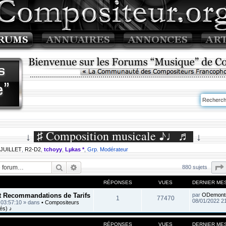
♯ Composition musicale ♪♩♬
↓
↓
 JUILLET
,
R2-D2
,
tchoyy
,
Lµkas *
,
Grp. Modérateur
Rechercher
Recherche avancée
880 sujets
RÉPONSES
VUES
DERNIER ME
et Recommandations de Tarifs
par
ODemont
1
77470
08/01/2022 2
 03:57:10
» dans
• Compositeurs
és) ♪
RÉPONSES
VUES
DERNIER ME