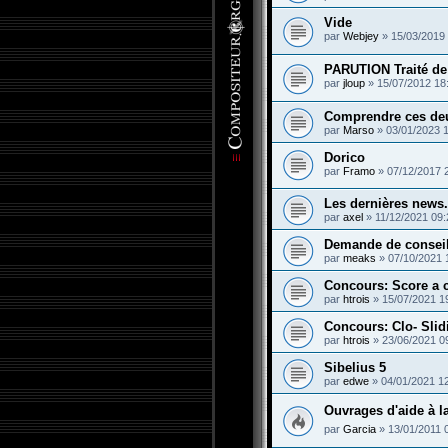
Vide
par
Webjey
»
15/03/2019
PARUTION Traité de
par
jloup
»
15/07/2012 18
Comprendre ces deu
par
Marso
»
03/01/2023 
Dorico
par
Framo
»
07/12/2017 
Les dernières news..
par
axel
»
11/12/2021 09:
Demande de conseil 
par
meaks
»
07/10/2021 
Concours: Score a c
par
htrois
»
15/07/2021 1
Concours: Clo- Sli
par
htrois
»
23/06/2021 0
Sibelius 5
par
edwe
»
04/01/2021 1
Ouvrages d'aide à l
par
Garcia
»
13/01/2011 