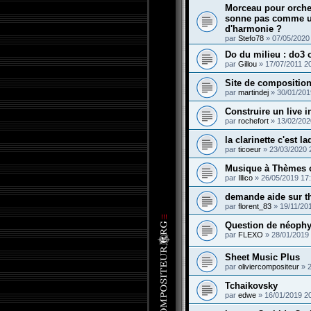
Morceau pour orche
sonne pas comme u
d'harmonie ?
par
Stefo78
»
07/05/2020
Do du milieu : do3 
par
Gillou
»
17/07/2011 2
Site de compositio
par
martindej
»
30/01/201
Construire un live 
par
rochefort
»
13/02/202
la clarinette c'est 
par
ticoeur
»
23/03/2020 
Musique à Thèmes 
par
Illico
»
26/05/2019 17
demande aide sur th
par
florent_83
»
19/11/20
Question de néophy
par
FLEXO
»
28/01/2019
Sheet Music Plus
par
oliviercompositeur
»
Tchaikovsky
par
edwe
»
16/01/2019 2