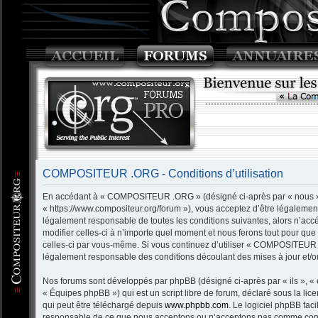
COMPOSITEUR .ORG - Conditions d’utilisation
En accédant à « COMPOSITEUR .ORG » (désigné ci-après par « nous »
« https://www.compositeur.org/forum »), vous acceptez d’être légalemen
légalement responsable de toutes les conditions suivantes, alors n’
modifier celles-ci à n’importe quel moment et nous ferons tout pour que 
celles-ci par vous-même. Si vous continuez d’utiliser « COMPOSITEUR 
légalement responsable des conditions découlant des mises à jour et/ou
Nos forums sont développés par phpBB (désigné ci-après par « ils », « 
« Équipes phpBB ») qui est un script libre de forum, déclaré sous la lic
qui peut être téléchargé depuis
www.phpbb.com
. Le logiciel phpBB fac
responsable de ce que nous acceptons ou n’acceptons pas comme conte