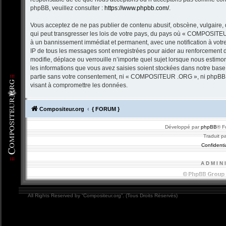
phpBB, veuillez consulter :
https://www.phpbb.com/
.
Vous acceptez de ne pas publier de contenu abusif, obscène, vulgaire, 
qui peut transgresser les lois de votre pays, du pays où « COMPOSITEU
à un bannissement immédiat et permanent, avec une notification à votre
IP de tous les messages sont enregistrées pour aider au renforceme
modifie, déplace ou verrouille n’importe quel sujet lorsque nous estim
les informations que vous avez saisies soient stockées dans notre base
partie sans votre consentement, ni « COMPOSITEUR .ORG », ni phpBB n
visant à compromettre les données.
Compositeur.org
{ FORUM }
Développé par
phpBB
® F
Traduit p
Confidentia
A D M I N 
All Rights Reserved by “Compositeur.org”. (Tous Droits Réservés)