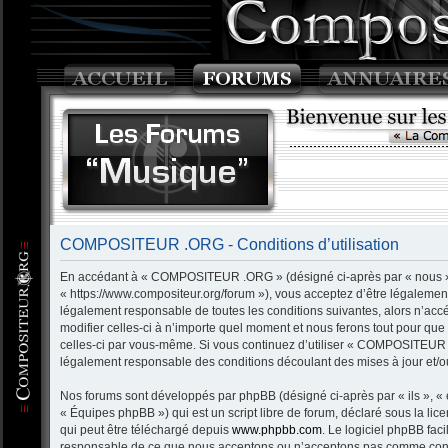
COMPOSITEUR .ORG - Conditions d’utilisation
En accédant à « COMPOSITEUR .ORG » (désigné ci-après par « nous »
« https://www.compositeur.org/forum »), vous acceptez d’être légalemen
légalement responsable de toutes les conditions suivantes, alors n’
modifier celles-ci à n’importe quel moment et nous ferons tout pour que 
celles-ci par vous-même. Si vous continuez d’utiliser « COMPOSITEUR 
légalement responsable des conditions découlant des mises à jour et/ou
Nos forums sont développés par phpBB (désigné ci-après par « ils », « 
« Équipes phpBB ») qui est un script libre de forum, déclaré sous la lic
qui peut être téléchargé depuis
www.phpbb.com
. Le logiciel phpBB fac
responsable de ce que nous acceptons ou n’acceptons pas comme conte