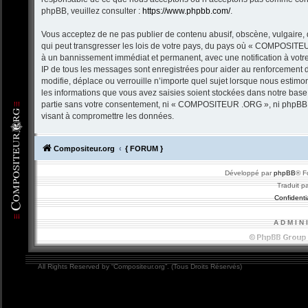
phpBB, veuillez consulter :
https://www.phpbb.com/
.
Vous acceptez de ne pas publier de contenu abusif, obscène, vulgaire, 
qui peut transgresser les lois de votre pays, du pays où « COMPOSITEU
à un bannissement immédiat et permanent, avec une notification à votre
IP de tous les messages sont enregistrées pour aider au renforceme
modifie, déplace ou verrouille n’importe quel sujet lorsque nous estim
les informations que vous avez saisies soient stockées dans notre base
partie sans votre consentement, ni « COMPOSITEUR .ORG », ni phpBB n
visant à compromettre les données.
Compositeur.org
{ FORUM }
Développé par
phpBB
® F
Traduit p
Confidentia
A D M I N 
All Rights Reserved by “Compositeur.org”. (Tous Droits Réservés)