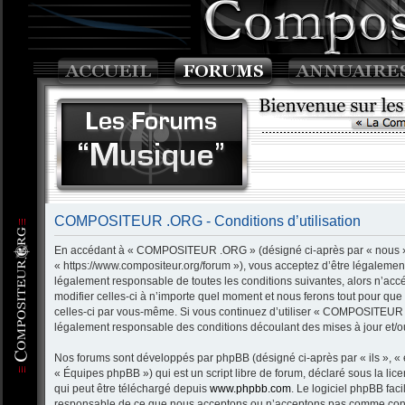
COMPOSITEUR .ORG - Conditions d’utilisation
En accédant à « COMPOSITEUR .ORG » (désigné ci-après par « nous »
« https://www.compositeur.org/forum »), vous acceptez d’être légalemen
légalement responsable de toutes les conditions suivantes, alors n’
modifier celles-ci à n’importe quel moment et nous ferons tout pour que 
celles-ci par vous-même. Si vous continuez d’utiliser « COMPOSITEUR 
légalement responsable des conditions découlant des mises à jour et/ou
Nos forums sont développés par phpBB (désigné ci-après par « ils », « 
« Équipes phpBB ») qui est un script libre de forum, déclaré sous la lic
qui peut être téléchargé depuis
www.phpbb.com
. Le logiciel phpBB fac
responsable de ce que nous acceptons ou n’acceptons pas comme conte