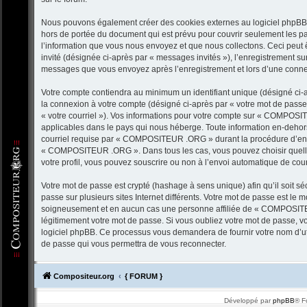
Nous pouvons également créer des cookies externes au logiciel phpB
hors de portée du document qui est prévu pour couvrir seulement les p
l’information que vous nous envoyez et que nous collectons. Ceci peut êtr
invité (désignée ci-après par « messages invités »), l’enregistrement 
messages que vous envoyez après l’enregistrement et lors d’une conne
Votre compte contiendra au minimum un identifiant unique (désigné ci-ap
la connexion à votre compte (désigné ci-après par « votre mot de passe 
« votre courriel »). Vos informations pour votre compte sur « COMPOSI
applicables dans le pays qui nous héberge. Toute information en-dehors 
courriel requise par « COMPOSITEUR .ORG » durant la procédure d’enregi
« COMPOSITEUR .ORG ». Dans tous les cas, vous pouvez choisir quelle 
votre profil, vous pouvez souscrire ou non à l’envoi automatique de courr
Votre mot de passe est crypté (hashage à sens unique) afin qu’il soit 
passe sur plusieurs sites Internet différents. Votre mot de passe est
soigneusement et en aucun cas une personne affiliée de « COMPOSITE
légitimement votre mot de passe. Si vous oubliez votre mot de passe, vou
logiciel phpBB. Ce processus vous demandera de fournir votre nom d’util
de passe qui vous permettra de vous reconnecter.
Compositeur.org
{ FORUM }
Développé par
phpBB
® F