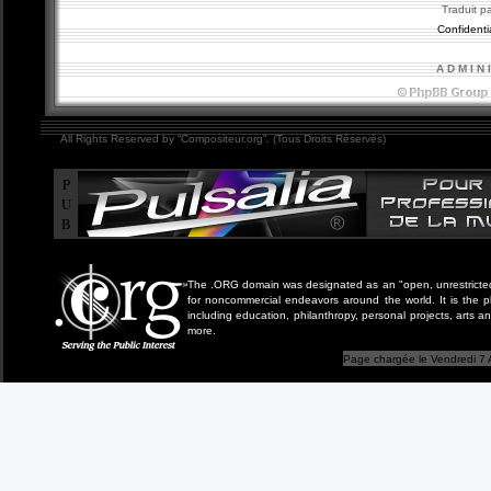
Traduit p
Confidentia
A D M I N 
All Rights Reserved by “Compositeur.org”. (Tous Droits Réservés)
P
U
B
The .ORG domain was designated as an "open, unrestricted" 
for noncommercial endeavors around the world. It is the 
including education, philanthropy, personal projects, arts a
more.
Page chargée le Vendredi 7 