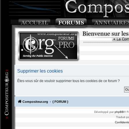
Supprimer les cookies
Êtes-vous sûr de vouloir supprimer tous les cookies de ce forum ?
Compositeur.org
{ FORUM }
Développé par
phpBB
® F
Traduit p
Confidentia