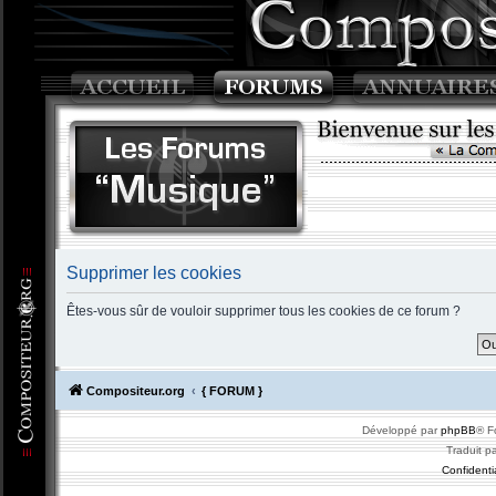
Supprimer les cookies
Êtes-vous sûr de vouloir supprimer tous les cookies de ce forum ?
Compositeur.org
{ FORUM }
Développé par
phpBB
® F
Traduit p
Confidentia