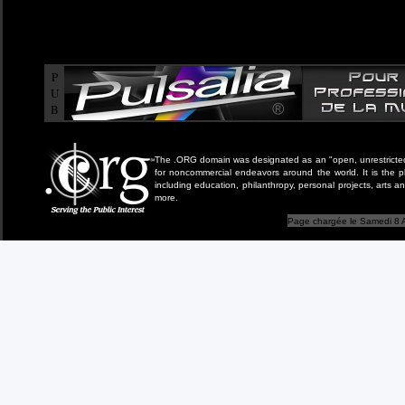
P
U
B
The .ORG domain was designated as an "open, unrestricted" 
for noncommercial endeavors around the world. It is the 
including education, philanthropy, personal projects, arts a
more.
Page chargée le Samedi 8 A