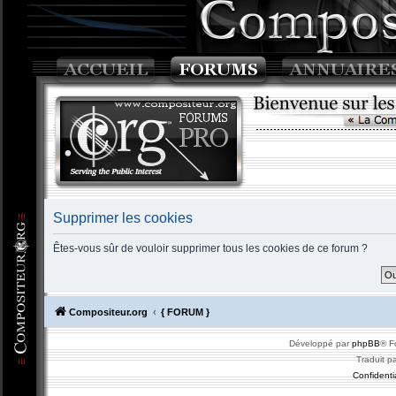
Supprimer les cookies
Êtes-vous sûr de vouloir supprimer tous les cookies de ce forum ?
Compositeur.org
{ FORUM }
Développé par
phpBB
® F
Traduit p
Confidentia