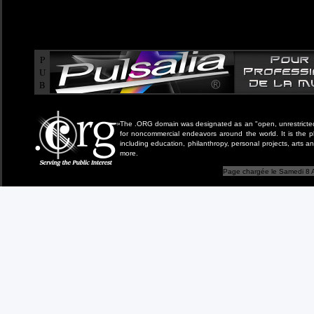
P
U
B
The .ORG domain was designated as an "open, unrestricted" 
for noncommercial endeavors around the world. It is the 
including education, philanthropy, personal projects, arts a
more.
Page chargée le Samedi 8 A