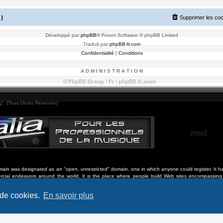
}
Supprimer les co
Développé par
phpBB
® Forum Software © phpBB Limited
Traduit par
phpBB-fr.com
Confidentialité
|
Conditions
A D M I N I S T R A T I O N
”. (Tous Droits Réservés)
email
in was designated as an "open, unrestricted" domain, one in which anyone could register. It ha
cial endeavors around the world. It is the place where people build Web sites encompassing 
ation, philanthropy, personal projects, arts and culture, community and civic activities, social 
 de cookies.
En savoir plus
Page chargée le Samedi 8 Août 2026 à 14 h 47 min et 23 sec.