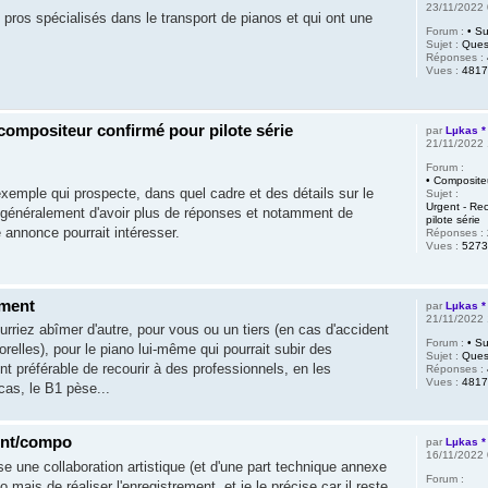
23/11/2022 
 pros spécialisés dans le transport de pianos et qui ont une
Forum :
• Su
Sujet :
Ques
Réponses :
Vues :
4817
compositeur confirmé pour pilote série
par
Lµkas *
21/11/2022 
Forum :
• Composite
exemple qui prospecte, dans quel cadre et des détails sur le
Sujet :
Urgent - Re
 généralement d'avoir plus de réponses et notamment de
pilote série
 annonce pourrait intéresser.
Réponses :
Vues :
5273
ment
par
Lµkas *
21/11/2022 
rriez abîmer d'autre, pour vous ou un tiers (en cas d'accident
Forum :
• Su
lles), pour le piano lui-même qui pourrait subir des
Sujet :
Ques
 préférable de recourir à des professionnels, en les
Réponses :
Vues :
4817
cas, le B1 pèse...
ent/compo
par
Lµkas *
16/11/2022 
se une collaboration artistique (et d'une part technique annexe
Forum :
 mais de réaliser l'enregistrement, et je le précise car il reste