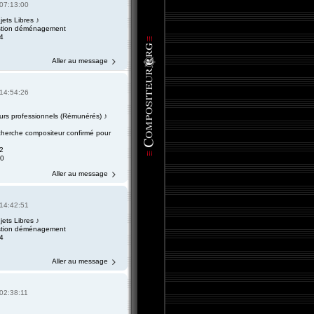
07:13:00
jets Libres ♪
tion déménagement
4
Aller au message
14:54:26
urs professionnels (Rémunérés) ♪
cherche compositeur confirmé pour
2
0
Aller au message
14:42:51
jets Libres ♪
tion déménagement
4
Aller au message
02:38:11