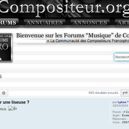
s
echercher
Recherche avancée
943 résultats trouvés
r une liseuse ?
par
Lµkas *
18/10/2024
ence.
Forum :
♯ C
Sujet :
Écrir
Réponses :
Vues :
2567