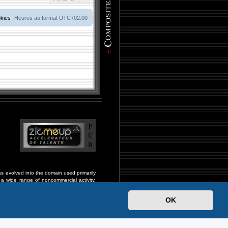
okies
Heures au format
UTC+02:00
P
U
B
s evolved into the domain used primarily
a wide range of noncommercial activity,
and fraternal organizations, and much much
OK