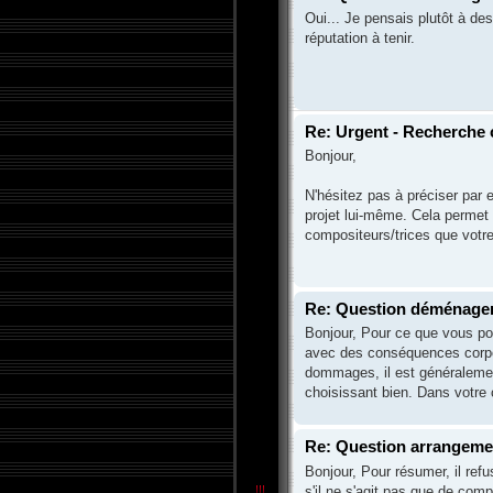
Oui... Je pensais plutôt à des
réputation à tenir.
Re: Urgent - Recherche 
Bonjour,
N'hésitez pas à préciser par 
projet lui-même. Cela permet
compositeurs/trices que votre
Re: Question déménage
Bonjour, Pour ce que vous pou
avec des conséquences corpore
dommages, il est généralement
choisissant bien. Dans votre 
Re: Question arrangem
Bonjour, Pour résumer, il refu
s'il ne s'agit pas que de compo