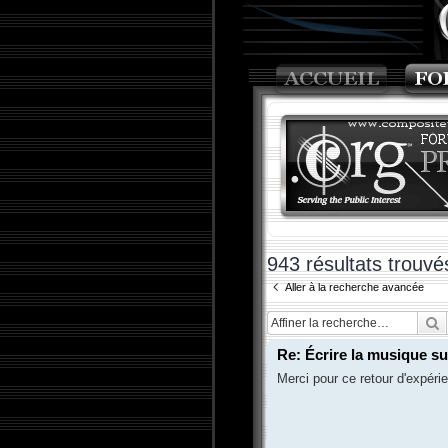
943 résultats trouvé
Aller à la recherche avancée
R
Re: Écrire la musique su
Merci pour ce retour d'expéri