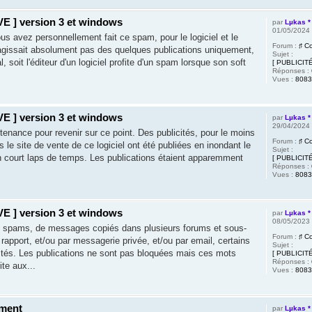
E ] version 3 et windows
par
Lµkas *
01/05/2024
us avez personnellement fait ce spam, pour le logiciel et le
Forum :
♯ C
'agissait absolument pas des quelques publications uniquement,
Sujet :
soit l'éditeur d'un logiciel profite d'un spam lorsque son soft
[ PUBLICITÉ
Réponses :
Vues :
8083
E ] version 3 et windows
par
Lµkas *
29/04/2024
ntenance pour revenir sur ce point. Des publicités, pour le moins
Forum :
♯ C
 le site de vente de ce logiciel ont été publiées en inondant le
Sujet :
n court laps de temps. Les publications étaient apparemment
[ PUBLICITÉ
Réponses :
Vues :
8083
E ] version 3 et windows
par
Lµkas *
08/05/2023
s spams, de messages copiés dans plusieurs forums et sous-
Forum :
♯ C
apport, et/ou par messagerie privée, et/ou par email, certains
Sujet :
stés. Les publications ne sont pas bloquées mais ces mots
[ PUBLICITÉ
Réponses :
te aux...
Vues :
8083
ment
par
Lµkas *