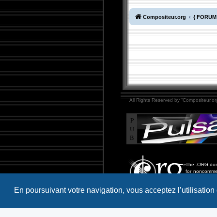
Compositeur.org
{ FORUM 
All Rights Reserved by “Compositeur.org
P
U
B
The .ORG doma
for noncommer
including educ
more.
En poursuivant votre navigation, vous acceptez l’utilisation