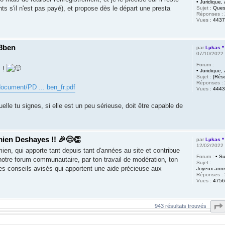
• Juridique, 
ts s'il n'est pas payé), et propose dès le départ une presta
Sujet :
Ques
Réponses :
Vues :
4437
W8ben
par
Lµkas *
07/10/2022
Forum :
m !
• Juridique, 
Sujet :
[Rés
Réponses :
document/PD ... ben_fr.pdf
Vues :
4443
uelle tu signes, si elle est un peu sérieuse, doit être capable de
ien Deshayes !! 🎉😊👏
par
Lµkas *
12/02/2022
ien, qui apporte tant depuis tant d'années au site et contribue
Forum :
• Su
notre forum communautaire, par ton travail de modération, ton
Sujet :
 tes conseils avisés qui apportent une aide précieuse aux
Joyeux anni
Réponses :
Vues :
4756
943 résultats trouvés