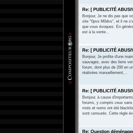
Re: [ PUBLICITÉ ABUSIV
Bonjour, Je ne dis pas que vo
site "0pvs M0dvs", et il ne s
que vous évoquez. En général, 
est à la vente...
Re: [ PUBLICITÉ ABUSIV
Bonjour, Je profite d'une mai
sauvages, avec des liens vers
forum, dont plus de 200 en u
réalisées manuellement,...
Re: [ PUBLICITÉ ABUSIV
Bonjour, à cause d'important
forums, y compris ceux sans r
mots et noms ont été blackli
sont censurés. Cette règle évi
Re: Question déménage