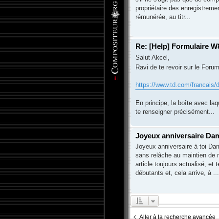
propriétaire des enregistremen
rémunérée, au titr...
Re: [Help] Formulaire 
Salut Akcel,
Ravi de te revoir sur le Foru
https://www.td.com/francais/
En principe, la boîte avec laq
te renseigner précisément...
Joyeux anniversaire Dam
Joyeux anniversaire à toi Dam
sans relâche au maintien de 
article toujours actualisé, et
débutants et, cela arrive, à ...
Aller à la recherche avancée