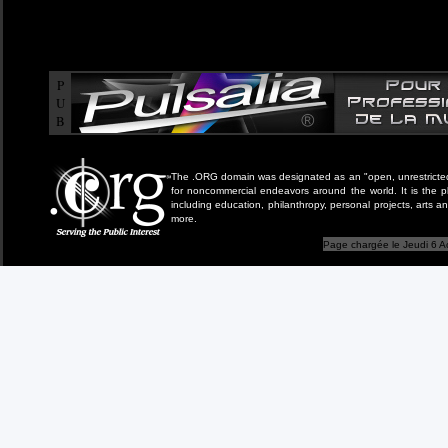
P
U
B
The .ORG domain was designated as an "open, unrestricted" 
for noncommercial endeavors around the world. It is the 
including education, philanthropy, personal projects, arts a
more.
Page chargée le Jeudi 6 A