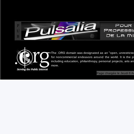
P
U
B
The .ORG domain was designated as an "open, unrestricted" 
for noncommercial endeavors around the world. It is the 
including education, philanthropy, personal projects, arts a
more.
Page chargée le Jeudi 6 A