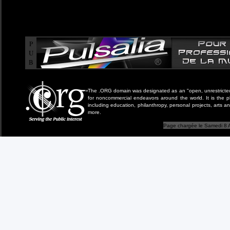
P
U
B
The .ORG domain was designated as an "open, unrestricted" 
for noncommercial endeavors around the world. It is the 
including education, philanthropy, personal projects, arts a
more.
Page chargée le Samedi 8 A