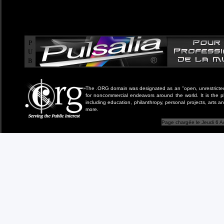
P
U
B
The .ORG domain was designated as an "open, unrestricted" 
for noncommercial endeavors around the world. It is the 
including education, philanthropy, personal projects, arts a
more.
Page chargée le Jeudi 6 A