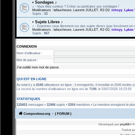
• Sondages ♪
♪ - Vous êtes curieux ? Créez ou participez aux sondages !
Modérateurs :
lafaucheuse
,
Laurent JUILLET
,
R2-D2
,
tchoyy
,
Lµkas 
Sujets :
33
• Sujets Libres ♪
♪ - Exprimez-vous librement sur des sujets divers (pas forcément en ra
Modérateurs :
lafaucheuse
,
Laurent JUILLET
,
R2-D2
,
tchoyy
,
Lµkas 
Sujets :
957
CONNEXION
Nom d’utilisateur :
Mot de passe :
J’ai oublié mon mot de passe
QUI EST EN LIGNE
Au total il y a
2548
utilisateurs en ligne : 3 enregistrés, 0 invisible et 2545 invités
Le record du nombre d’utilisateurs en ligne est de
7199
, le 03/07/2026 19:23:59
STATISTIQUES
125601
messages •
11966
sujets •
5354
membres • Le membre enregistré le plus
Compositeur.org
{ FORUM }
Développé par
phpBB
® F
Traduit p