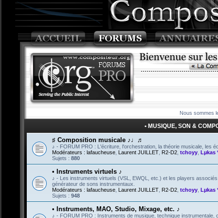
Nous sommes le
• MUSIQUE, SON & COMPOSI
♯ Composition musicale ♪♩♬
♪ - FORUM PRO : L'écriture, l'orchestration, la théorie musicale, les éd
Modérateurs :
lafaucheuse
,
Laurent JUILLET
,
R2-D2
,
tchoyy
,
Lµkas 
Sujets :
880
• Instruments virtuels ♪
♪ - Les instruments virtuels (VSL, EWQL, etc.) et les players associé
générateur de sons instrumentaux.
Modérateurs :
lafaucheuse
,
Laurent JUILLET
,
R2-D2
,
tchoyy
,
Lµkas 
Sujets :
948
• Instruments, MAO, Studio, Mixage, etc. ♪
♪ - FORUM PRO : Instruments de musique, technique instrumentale, créa