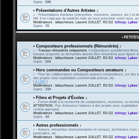
Sujets :
599
• Présentations d'Autres Artistes ♪
♪ - Présentations d'artistes (interprètes, musiciens, auteurs, etc.) et de 
NB: Il ne s'agit pas de publicité mais de nous présenter, entre nous,
Modérateurs :
lafaucheuse
,
Laurent JUILLET
,
R2-D2
,
tchoyy
,
Lµkas 
Sujets :
70
• PETITE
• Compositeurs professionnels (Rémunérés) ♪
♪ -
Travaux rémunérés uniquement.
Compositeurs actuellement libres 
travaux proposés ou demandés doivent être rémunérés pour figurer dan
Modérateurs :
lafaucheuse
,
Laurent JUILLET
,
R2-D2
,
tchoyy
,
Lµkas 
Sujets :
204
• Hors commandes ou Compositeurs amateurs ♪
♪ - Pour les collaborations artistiques auteurs-compositeurs, sur de
des projets sans exploitation commerciale prévue, etc.
[
À LIRE
]
Modérateurs :
lafaucheuse
,
Laurent JUILLET
,
R2-D2
,
tchoyy
,
Lµkas 
Sujets :
334
• Films et Projets d'Écoles ♪
♪ - Forum dédié à la recherche de compositeurs, musiciens, ou technici
ATTENTION :
Pas d'annonce relatives à des projets avec exploitation c
contrat approprié.
Modérateurs :
lafaucheuse
,
Laurent JUILLET
,
R2-D2
,
tchoyy
,
Lµkas 
Sujets :
44
• Autres professionnels ♪
♪ - Auteurs, interprètes (instrumentistes et vocaux), techniciens (son, 
particuliers, etc.
Modérateurs :
lafaucheuse
,
Laurent JUILLET
,
R2-D2
,
tchoyy
,
Lµkas 