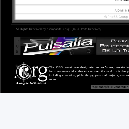
Confidentia
A D M I N 
All Rights Reserved by “Compositeur.org”. (Tous Droits Réservés)
P
U
B
The .ORG domain was designated as an "open, unrestricted" 
for noncommercial endeavors around the world. It is the 
including education, philanthropy, personal projects, arts a
more.
Page chargée le Vendredi 7 