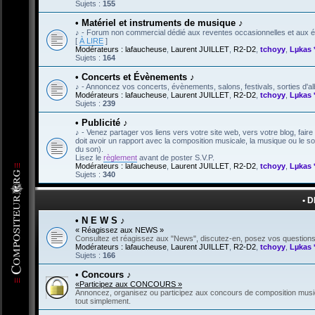
Sujets :
155
• Matériel et instruments de musique ♪
♪ - Forum non commercial dédié aux reventes occasionnelles et aux éc
[
À LIRE
]
Modérateurs :
lafaucheuse
,
Laurent JUILLET
,
R2-D2
,
tchoyy
,
Lµkas 
Sujets :
164
• Concerts et Évènements ♪
♪ - Annoncez vos concerts, évènements, salons, festivals, sorties d'a
Modérateurs :
lafaucheuse
,
Laurent JUILLET
,
R2-D2
,
tchoyy
,
Lµkas 
Sujets :
239
• Publicité ♪
♪ - Venez partager vos liens vers votre site web, vers votre blog, fair
doit avoir un rapport avec la composition musicale, la musique ou le 
du son).
Lisez le
règlement
avant de poster S.V.P.
Modérateurs :
lafaucheuse
,
Laurent JUILLET
,
R2-D2
,
tchoyy
,
Lµkas 
Sujets :
340
• 
• N E W S ♪
« Réagissez aux NEWS »
Consultez et réagissez aux "News", discutez-en, posez vos questions,
Modérateurs :
lafaucheuse
,
Laurent JUILLET
,
R2-D2
,
tchoyy
,
Lµkas 
Sujets :
166
• Concours ♪
«Participez aux CONCOURS »
Annoncez, organisez ou participez aux concours de composition music
tout simplement.