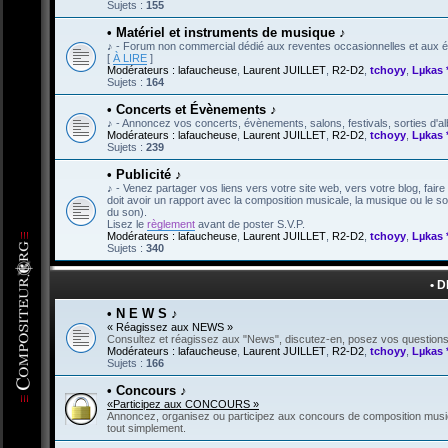
Sujets :
155
• Matériel et instruments de musique ♪
♪ - Forum non commercial dédié aux reventes occasionnelles et aux éc
[
À LIRE
]
Modérateurs :
lafaucheuse
,
Laurent JUILLET
,
R2-D2
,
tchoyy
,
Lµkas 
Sujets :
164
• Concerts et Évènements ♪
♪ - Annoncez vos concerts, évènements, salons, festivals, sorties d'a
Modérateurs :
lafaucheuse
,
Laurent JUILLET
,
R2-D2
,
tchoyy
,
Lµkas 
Sujets :
239
• Publicité ♪
♪ - Venez partager vos liens vers votre site web, vers votre blog, fair
doit avoir un rapport avec la composition musicale, la musique ou le 
du son).
Lisez le
règlement
avant de poster S.V.P.
Modérateurs :
lafaucheuse
,
Laurent JUILLET
,
R2-D2
,
tchoyy
,
Lµkas 
Sujets :
340
• 
• N E W S ♪
« Réagissez aux NEWS »
Consultez et réagissez aux "News", discutez-en, posez vos questions,
Modérateurs :
lafaucheuse
,
Laurent JUILLET
,
R2-D2
,
tchoyy
,
Lµkas 
Sujets :
166
• Concours ♪
«Participez aux CONCOURS »
Annoncez, organisez ou participez aux concours de composition music
tout simplement.