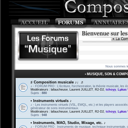
Nous sommes le
• MUSIQUE, SON & COMPOSI
♯ Composition musicale ♪♩♬
♪ - FORUM PRO : L'écriture, l'orchestration, la théorie musicale, les éd
Modérateurs :
lafaucheuse
,
Laurent JUILLET
,
R2-D2
,
tchoyy
,
Lµkas 
Sujets :
880
• Instruments virtuels ♪
♪ - Les instruments virtuels (VSL, EWQL, etc.) et les players associé
générateur de sons instrumentaux.
Modérateurs :
lafaucheuse
,
Laurent JUILLET
,
R2-D2
,
tchoyy
,
Lµkas 
Sujets :
948
• Instruments, MAO, Studio, Mixage, etc. ♪
♪ - FORUM PRO : Instruments de musique, technique instrumentale, créa