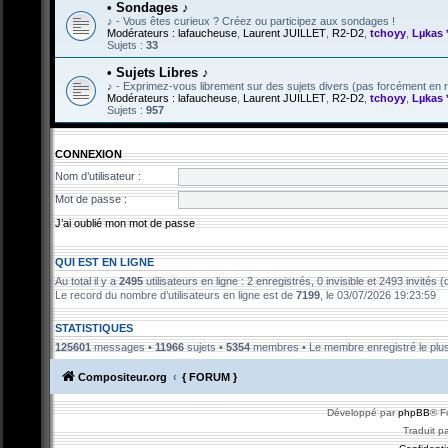
• Sondages ♪
♪ - Vous êtes curieux ? Créez ou participez aux sondages !
Modérateurs :
lafaucheuse
,
Laurent JUILLET
,
R2-D2
,
tchoyy
,
Lµkas 
Sujets :
33
• Sujets Libres ♪
♪ - Exprimez-vous librement sur des sujets divers (pas forcément en ra
Modérateurs :
lafaucheuse
,
Laurent JUILLET
,
R2-D2
,
tchoyy
,
Lµkas 
Sujets :
957
CONNEXION
Nom d’utilisateur :
Mot de passe :
J’ai oublié mon mot de passe
QUI EST EN LIGNE
Au total il y a
2495
utilisateurs en ligne : 2 enregistrés, 0 invisible et 2493 invités
Le record du nombre d’utilisateurs en ligne est de
7199
, le 03/07/2026 19:23:59
STATISTIQUES
125601
messages •
11966
sujets •
5354
membres • Le membre enregistré le plus
Compositeur.org
{ FORUM }
Développé par
phpBB
® F
Traduit p