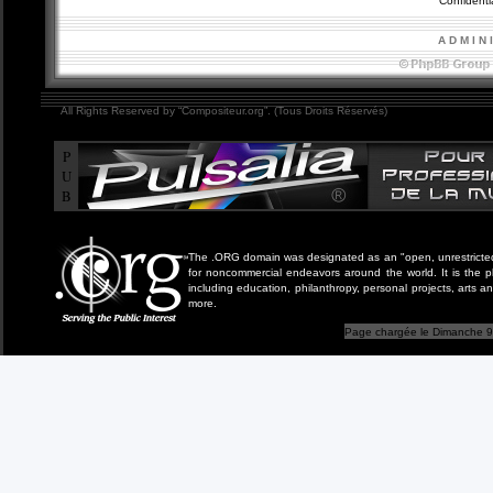
Confidentia
A D M I N 
All Rights Reserved by “Compositeur.org”. (Tous Droits Réservés)
P
U
B
The .ORG domain was designated as an "open, unrestricted" 
for noncommercial endeavors around the world. It is the 
including education, philanthropy, personal projects, arts a
more.
Page chargée le Dimanche 9 