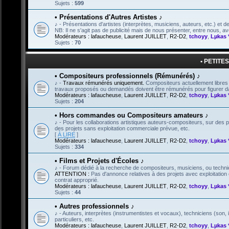
Sujets :
599
• Présentations d'Autres Artistes ♪
♪ - Présentations d'artistes (interprètes, musiciens, auteurs, etc.) et de 
NB: Il ne s'agit pas de publicité mais de nous présenter, entre nous,
Modérateurs :
lafaucheuse
,
Laurent JUILLET
,
R2-D2
,
tchoyy
,
Lµkas 
Sujets :
70
• PETITE
• Compositeurs professionnels (Rémunérés) ♪
♪ -
Travaux rémunérés uniquement.
Compositeurs actuellement libres 
travaux proposés ou demandés doivent être rémunérés pour figurer dan
Modérateurs :
lafaucheuse
,
Laurent JUILLET
,
R2-D2
,
tchoyy
,
Lµkas 
Sujets :
204
• Hors commandes ou Compositeurs amateurs ♪
♪ - Pour les collaborations artistiques auteurs-compositeurs, sur de
des projets sans exploitation commerciale prévue, etc.
[
À LIRE
]
Modérateurs :
lafaucheuse
,
Laurent JUILLET
,
R2-D2
,
tchoyy
,
Lµkas 
Sujets :
334
• Films et Projets d'Écoles ♪
♪ - Forum dédié à la recherche de compositeurs, musiciens, ou technici
ATTENTION :
Pas d'annonce relatives à des projets avec exploitation c
contrat approprié.
Modérateurs :
lafaucheuse
,
Laurent JUILLET
,
R2-D2
,
tchoyy
,
Lµkas 
Sujets :
44
• Autres professionnels ♪
♪ - Auteurs, interprètes (instrumentistes et vocaux), techniciens (son, 
particuliers, etc.
Modérateurs :
lafaucheuse
,
Laurent JUILLET
,
R2-D2
,
tchoyy
,
Lµkas 