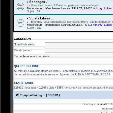
• Sondages ♪
♪ - Vous êtes curieux ? Créez ou participez aux sondages !
Modérateurs :
lafaucheuse
,
Laurent JUILLET
,
R2-D2
,
tchoyy
,
Lµkas 
Sujets :
33
• Sujets Libres ♪
♪ - Exprimez-vous librement sur des sujets divers (pas forcément en ra
Modérateurs :
lafaucheuse
,
Laurent JUILLET
,
R2-D2
,
tchoyy
,
Lµkas 
Sujets :
957
CONNEXION
Nom d’utilisateur :
Mot de passe :
J’ai oublié mon mot de passe
QUI EST EN LIGNE
Au total il y a
595
utilisateurs en ligne : 3 enregistrés, 0 invisible et 592 invités (
Le record du nombre d’utilisateurs en ligne est de
7199
, le 03/07/2026 19:23:59
STATISTIQUES
125601
messages •
11966
sujets •
5354
membres • Le membre enregistré le plus
Compositeur.org
{ FORUM }
Développé par
phpBB
® F
Traduit p