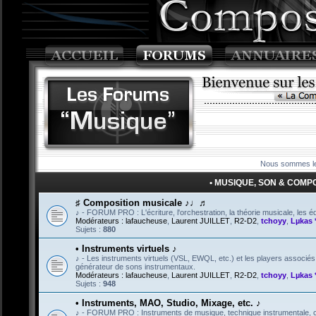
Nous sommes le
• MUSIQUE, SON & COMPOSI
♯ Composition musicale ♪♩♬
♪ - FORUM PRO : L'écriture, l'orchestration, la théorie musicale, les éd
Modérateurs :
lafaucheuse
,
Laurent JUILLET
,
R2-D2
,
tchoyy
,
Lµkas 
Sujets :
880
• Instruments virtuels ♪
♪ - Les instruments virtuels (VSL, EWQL, etc.) et les players associé
générateur de sons instrumentaux.
Modérateurs :
lafaucheuse
,
Laurent JUILLET
,
R2-D2
,
tchoyy
,
Lµkas 
Sujets :
948
• Instruments, MAO, Studio, Mixage, etc. ♪
♪ - FORUM PRO : Instruments de musique, technique instrumentale, créa