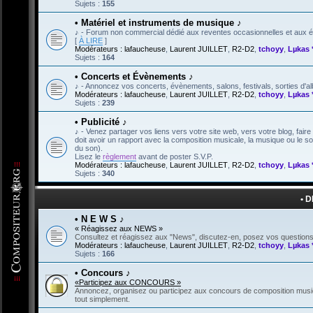
Sujets :
155
• Matériel et instruments de musique ♪
♪ - Forum non commercial dédié aux reventes occasionnelles et aux éc
[
À LIRE
]
Modérateurs :
lafaucheuse
,
Laurent JUILLET
,
R2-D2
,
tchoyy
,
Lµkas 
Sujets :
164
• Concerts et Évènements ♪
♪ - Annoncez vos concerts, évènements, salons, festivals, sorties d'a
Modérateurs :
lafaucheuse
,
Laurent JUILLET
,
R2-D2
,
tchoyy
,
Lµkas 
Sujets :
239
• Publicité ♪
♪ - Venez partager vos liens vers votre site web, vers votre blog, fair
doit avoir un rapport avec la composition musicale, la musique ou le 
du son).
Lisez le
règlement
avant de poster S.V.P.
Modérateurs :
lafaucheuse
,
Laurent JUILLET
,
R2-D2
,
tchoyy
,
Lµkas 
Sujets :
340
• 
• N E W S ♪
« Réagissez aux NEWS »
Consultez et réagissez aux "News", discutez-en, posez vos questions,
Modérateurs :
lafaucheuse
,
Laurent JUILLET
,
R2-D2
,
tchoyy
,
Lµkas 
Sujets :
166
• Concours ♪
«Participez aux CONCOURS »
Annoncez, organisez ou participez aux concours de composition music
tout simplement.