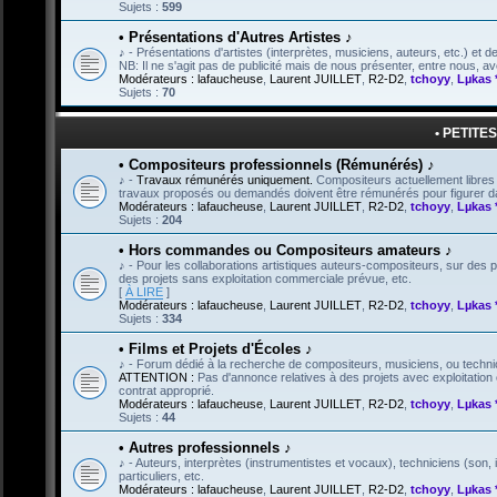
Sujets :
599
• Présentations d'Autres Artistes ♪
♪ - Présentations d'artistes (interprètes, musiciens, auteurs, etc.) et de 
NB: Il ne s'agit pas de publicité mais de nous présenter, entre nous,
Modérateurs :
lafaucheuse
,
Laurent JUILLET
,
R2-D2
,
tchoyy
,
Lµkas 
Sujets :
70
• PETITE
• Compositeurs professionnels (Rémunérés) ♪
♪ -
Travaux rémunérés uniquement.
Compositeurs actuellement libres 
travaux proposés ou demandés doivent être rémunérés pour figurer dan
Modérateurs :
lafaucheuse
,
Laurent JUILLET
,
R2-D2
,
tchoyy
,
Lµkas 
Sujets :
204
• Hors commandes ou Compositeurs amateurs ♪
♪ - Pour les collaborations artistiques auteurs-compositeurs, sur de
des projets sans exploitation commerciale prévue, etc.
[
À LIRE
]
Modérateurs :
lafaucheuse
,
Laurent JUILLET
,
R2-D2
,
tchoyy
,
Lµkas 
Sujets :
334
• Films et Projets d'Écoles ♪
♪ - Forum dédié à la recherche de compositeurs, musiciens, ou technici
ATTENTION :
Pas d'annonce relatives à des projets avec exploitation c
contrat approprié.
Modérateurs :
lafaucheuse
,
Laurent JUILLET
,
R2-D2
,
tchoyy
,
Lµkas 
Sujets :
44
• Autres professionnels ♪
♪ - Auteurs, interprètes (instrumentistes et vocaux), techniciens (son, 
particuliers, etc.
Modérateurs :
lafaucheuse
,
Laurent JUILLET
,
R2-D2
,
tchoyy
,
Lµkas 