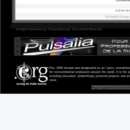
Confidentia
A D M I N 
All Rights Reserved by “Compositeur.org”. (Tous Droits Réservés)
P
U
B
The .ORG domain was designated as an "open, unrestricted" 
for noncommercial endeavors around the world. It is the 
including education, philanthropy, personal projects, arts a
more.
Page chargée le Samedi 8 A