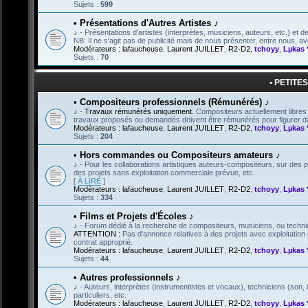
Sujets :
599
• Présentations d'Autres Artistes ♪
♪ - Présentations d'artistes (interprètes, musiciens, auteurs, etc.) et de 
NB: Il ne s'agit pas de publicité mais de nous présenter, entre nous,
Modérateurs :
lafaucheuse
,
Laurent JUILLET
,
R2-D2
,
tchoyy
,
Lµkas 
Sujets :
70
• PETITE
• Compositeurs professionnels (Rémunérés) ♪
♪ -
Travaux rémunérés uniquement.
Compositeurs actuellement libres 
travaux proposés ou demandés doivent être rémunérés pour figurer dan
Modérateurs :
lafaucheuse
,
Laurent JUILLET
,
R2-D2
,
tchoyy
,
Lµkas 
Sujets :
204
• Hors commandes ou Compositeurs amateurs ♪
♪ - Pour les collaborations artistiques auteurs-compositeurs, sur de
des projets sans exploitation commerciale prévue, etc.
[
À LIRE
]
Modérateurs :
lafaucheuse
,
Laurent JUILLET
,
R2-D2
,
tchoyy
,
Lµkas 
Sujets :
334
• Films et Projets d'Écoles ♪
♪ - Forum dédié à la recherche de compositeurs, musiciens, ou technici
ATTENTION :
Pas d'annonce relatives à des projets avec exploitation c
contrat approprié.
Modérateurs :
lafaucheuse
,
Laurent JUILLET
,
R2-D2
,
tchoyy
,
Lµkas 
Sujets :
44
• Autres professionnels ♪
♪ - Auteurs, interprètes (instrumentistes et vocaux), techniciens (son, 
particuliers, etc.
Modérateurs :
lafaucheuse
,
Laurent JUILLET
,
R2-D2
,
tchoyy
,
Lµkas 