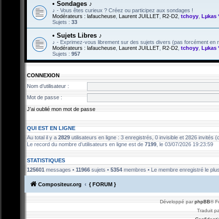
• Sondages ♪
♪ - Vous êtes curieux ? Créez ou participez aux sondages !
Modérateurs :
lafaucheuse
,
Laurent JUILLET
,
R2-D2
,
tchoyy
,
Lµkas 
Sujets :
33
• Sujets Libres ♪
♪ - Exprimez-vous librement sur des sujets divers (pas forcément en ra
Modérateurs :
lafaucheuse
,
Laurent JUILLET
,
R2-D2
,
tchoyy
,
Lµkas 
Sujets :
957
CONNEXION
Nom d’utilisateur :
Mot de passe :
J’ai oublié mon mot de passe
QUI EST EN LIGNE
Au total il y a
2829
utilisateurs en ligne : 3 enregistrés, 0 invisible et 2826 invités
Le record du nombre d’utilisateurs en ligne est de
7199
, le 03/07/2026 19:23:59
STATISTIQUES
125601
messages •
11966
sujets •
5354
membres • Le membre enregistré le plus
Compositeur.org
{ FORUM }
Développé par
phpBB
® F
Traduit p