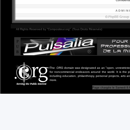
Confidentia
A D M I N 
All Rights Reserved by “Compositeur.org”. (Tous Droits Réservés)
P
U
B
The .ORG domain was designated as an "open, unrestricted" 
for noncommercial endeavors around the world. It is the 
including education, philanthropy, personal projects, arts a
more.
Page chargée le Samedi 8 A