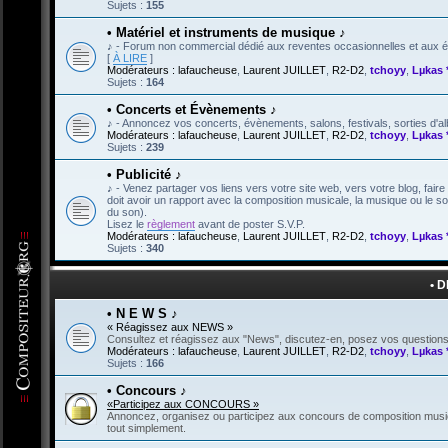
Sujets :
155
• Matériel et instruments de musique ♪
♪ - Forum non commercial dédié aux reventes occasionnelles et aux éc
[
À LIRE
]
Modérateurs :
lafaucheuse
,
Laurent JUILLET
,
R2-D2
,
tchoyy
,
Lµkas 
Sujets :
164
• Concerts et Évènements ♪
♪ - Annoncez vos concerts, évènements, salons, festivals, sorties d'a
Modérateurs :
lafaucheuse
,
Laurent JUILLET
,
R2-D2
,
tchoyy
,
Lµkas 
Sujets :
239
• Publicité ♪
♪ - Venez partager vos liens vers votre site web, vers votre blog, fair
doit avoir un rapport avec la composition musicale, la musique ou le 
du son).
Lisez le
règlement
avant de poster S.V.P.
Modérateurs :
lafaucheuse
,
Laurent JUILLET
,
R2-D2
,
tchoyy
,
Lµkas 
Sujets :
340
• 
• N E W S ♪
« Réagissez aux NEWS »
Consultez et réagissez aux "News", discutez-en, posez vos questions,
Modérateurs :
lafaucheuse
,
Laurent JUILLET
,
R2-D2
,
tchoyy
,
Lµkas 
Sujets :
166
• Concours ♪
«Participez aux CONCOURS »
Annoncez, organisez ou participez aux concours de composition music
tout simplement.