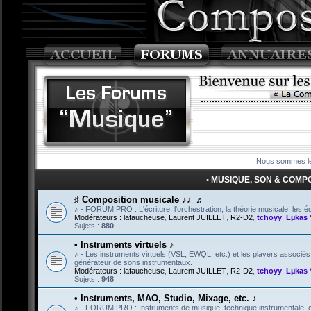
Nous sommes le
• MUSIQUE, SON & COMPOSI
♯ Composition musicale ♪♩♬
♪ - FORUM PRO : L'écriture, l'orchestration, la théorie musicale, les éd
Modérateurs :
lafaucheuse
,
Laurent JUILLET
,
R2-D2
,
tchoyy
,
Lµkas 
Sujets :
880
• Instruments virtuels ♪
♪ - Les instruments virtuels (VSL, EWQL, etc.) et les players associé
générateur de sons instrumentaux.
Modérateurs :
lafaucheuse
,
Laurent JUILLET
,
R2-D2
,
tchoyy
,
Lµkas 
Sujets :
948
• Instruments, MAO, Studio, Mixage, etc. ♪
♪ - FORUM PRO : Instruments de musique, technique instrumentale, créa