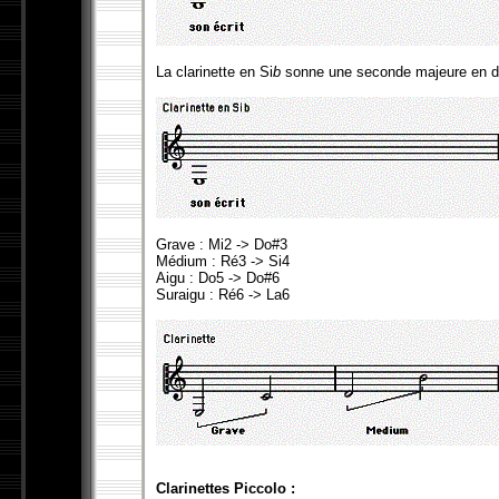
La clarinette en Si
b
sonne une seconde majeure en de
Grave : Mi2 -> Do#3
Médium : Ré3 -> Si4
Aigu : Do5 -> Do#6
Suraigu : Ré6 -> La6
Clarinettes Piccolo :