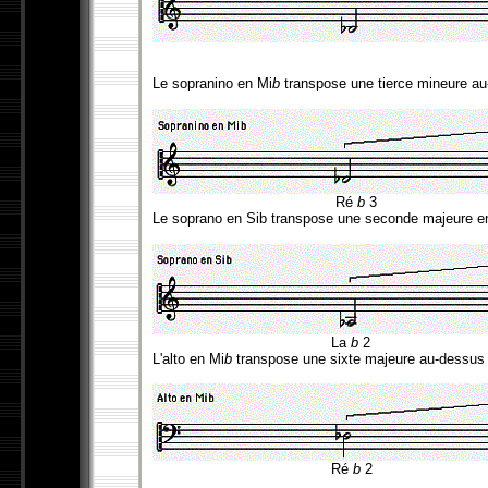
Le sopranino en Mi
b
transpose une tierce mineure au-
Ré
b
3
Le soprano en Sib transpose une seconde majeure en
La
b
2 
L'alto en Mi
b
transpose une sixte majeure au-dessus d
Ré
b
2 S