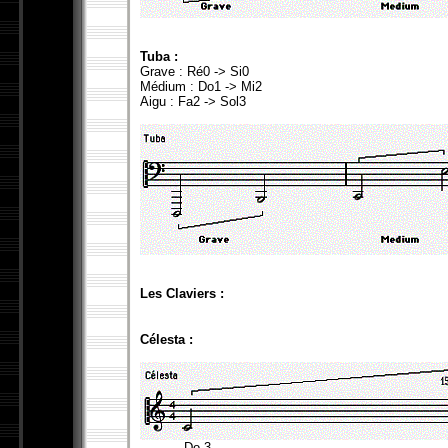
Tuba :
Grave : Ré0 -> Si0
Médium : Do1 -> Mi2
Aigu : Fa2 -> Sol3
Les Claviers :
Célesta :
Do 3 Do 