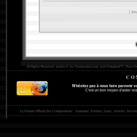
[
tou
All Rights Reserved, and/or ©, by “Compositeur.org” and Pulsalia®/™. (Tous Dr
C O 
N
'hésitez pas à nous faire parvenir vo
C'est un bon moyen d'aider vos
Le Portail Officiel des
Compositeur
s : Annuaire, Forums, Liens, Articles, Serveur,