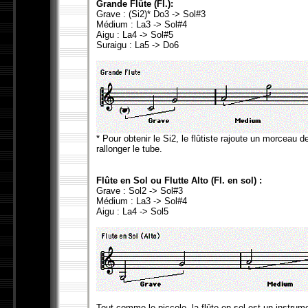
Grande Flûte (Fl.):
Grave : (Si2)* Do3 -> Sol#3
Médium : La3 -> Sol#4
Aigu : La4 -> Sol#5
Suraigu : La5 -> Do6
* Pour obtenir le Si2, le flûtiste rajoute un morceau 
rallonger le tube.
Flûte en Sol ou Flutte Alto (Fl. en sol) :
Grave : Sol2 -> Sol#3
Médium : La3 -> Sol#4
Aigu : La4 -> Sol5
Tout comme le piccolo, la flûte en sol est un instrume