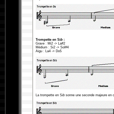
Trompette en Si
b
:
Grave : Mi2 -> La#2
Médium : Si2 -> Sol#4
Aigu : La4 -> Do5
La trompette en Si
b
sonne une seconde majeure en de