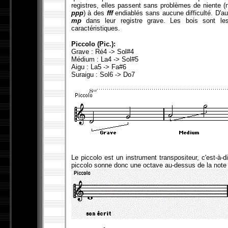
registres, elles passent sans problèmes de niente (n
ppp
) à des
fff
endiablés sans aucune difficulté. D'a
mp
dans leur registre grave. Les bois sont les
caractéristiques.
Piccolo (Pic.):
Grave : Ré4 -> Sol#4
Médium : La4 -> Sol#5
Aigu : La5 -> Fa#6
Suraigu : Sol6 -> Do7
Le piccolo est un instrument transpositeur, c'est-à-di
piccolo sonne donc une octave au-dessus de la note 