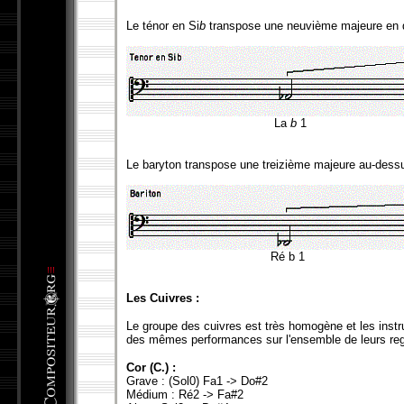
Le ténor en Si
b
transpose une neuvième majeure en d
La
b
1 
Le baryton transpose une treizième majeure au-dessus
Ré b 1
Les Cuivres :
Le groupe des cuivres est très homogène et les ins
des mêmes performances sur l'ensemble de leurs reg
Cor (C.) :
Grave : (Sol0) Fa1 -> Do#2
Médium : Ré2 -> Fa#2